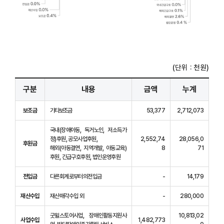
(단위 : 천원)
구분
내용
금액
누계
보조금
기타보조금
53,377
2,712,073
국내(장애아동, 독거노인, 저소득가
정)후원, 공모사업후원,
2,552,74
28,056,0
후원금
해외(아동결연, 지역개발, 아동교육)
8
71
후원, 긴급구호후원, 법인운영후원
전입금
다른회계로부터의전입금
-
14,179
재산수입
재산매각수입 외
-
280,000
굿윌스토어사업, 장애인활동지원사
10,813,02
사업수입
1,482,773