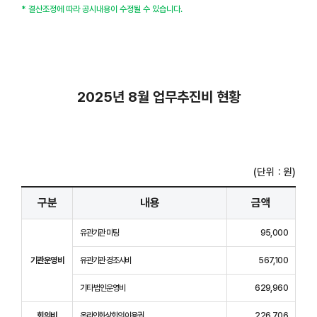
* 결산조정에 따라 공시내용이 수정될 수 있습니다.
2025년 8월 업무추진비 현황
(단위 : 원)
구분
내용
금액
유관기관 미팅
95,000
기관운영비
유관기관 경조사비
567,100
기타 법인운영비
629,960
회의비
온라인화상회의 이용권
226,706