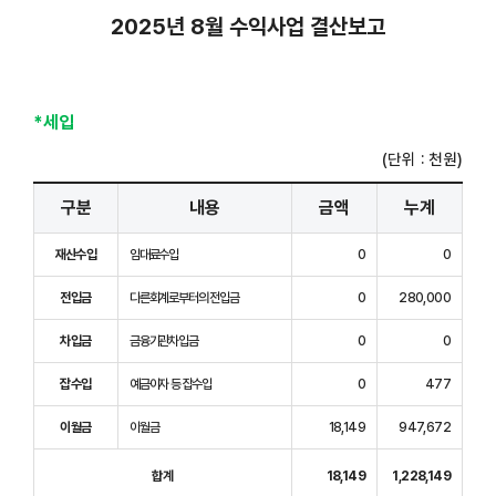
2025년 8월 수익사업 결산보고
*세입
(단위 : 천원)
구분
내용
금액
누계
재산수입
임대료수입
0
0
전입금
다른회계로부터의 전입금
0
280,000
차입금
금융기관차입금
0
0
잡수입
예금이자 등 잡수입
0
477
이월금
이월금
18,149
947,672
합계
18,149
1,228,149