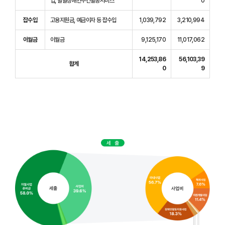
업, 발달장애인주간활동서비스
0
잡수입
고용지원금, 예금이자 등 잡수입
1,039,792
3,210,994
이월금
이월금
9,125,170
11,017,062
14,253,86
56,103,39
합계
0
9