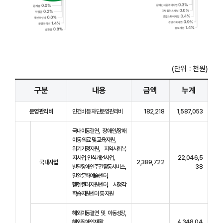
(단위 : 천원)
구분
내용
금액
누계
운영관리비
인건비 등 재단운영관리비
182,218
1,587,053
국내아동결연, 장애인/장애
아동 의료 및 교육지원,
위기가정지원, 지역사회복
지사업, 인식개선사업,
22,046,5
국내사업
2,389,722
발달장애인주간활동서비스,
38
밀알문화예술센터,
헬렌켈러지원센터, 시청각
학습지원센터 등 지원
해외아동결연 및 아동성장,
해외장애인재활,
4,348,04