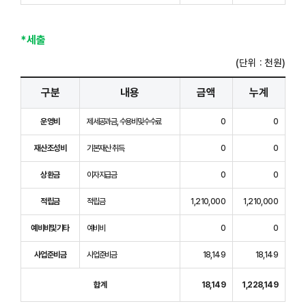
*세출
(단위 : 천원)
구분
내용
금액
누계
운영비
제세공과금, 수용비및수수료
0
0
재산조성비
기본재산 취득
0
0
상환금
이자지급금
0
0
적립금
적립금
1,210,000
1,210,000
예비비및기타
예비비
0
0
사업준비금
사업준비금
18,149
18,149
합계
18,149
1,228,149