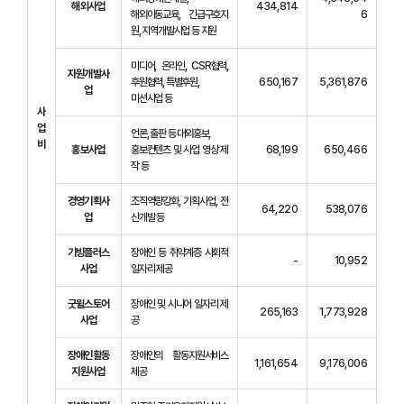
해외사업
434,814
해외아동교육, 긴급구호지
6
원, 지역개발사업 등 지원
미디어, 온라인, CSR협력,
자원개발사
후원협력, 특별후원,
650,167
5,361,876
업
미션사업 등
사
업
언론, 출판 등 대외홍보,
비
홍보사업
홍보컨텐츠 및 사업 영상 제
68,199
650,466
작 등
경영기획사
조직역량강화, 기획사업, 전
64,220
538,076
업
산개발 등
기빙플러스
장애인 등 취약계층 사회적
-
10,952
사업
일자리 제공
굿윌스토어
장애인 및 시니어 일자리 제
265,163
1,773,928
사업
공
장애인활동
장애인의 활동지원서비스
1,161,654
9,176,006
지원사업
제공