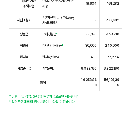
장애인지원
맞춤형 주거유지지원서비스
18,904
161,282
주택사업
제공
기본재산취득, 임차보증금,
재산조성비
-
777,632
시설장비유지
상환금
부채 상환금
*
66,186
453,710
적립금
미래 대비 적립금
*
30,000
240,000
잡지출
잡지출, 반환금
433
55,654
사업준비금
사업준비금
8,922,180
8,922,180
14,253,86
56,103,39
합계
0
9
* 상환금 및 적립금은 법인운영자금으로만 사용됩니다.
* 결산조정에 따라 공시내용이 수정될 수 있습니다.