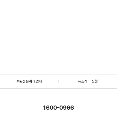
2026.07.01
일반
[안내] 7월 5일 오후 1시 30분, KBS 바다건너사랑 ‘배우 한지혜(우간다)
편’ 방송
2026.06.29
더보기
후원전용계좌 안내
뉴스레터 신청
1600-0966