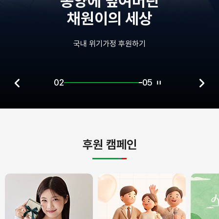
에 덮여버린
원이의 세상
 위기가정 후원하기
02
05
후원 캠페인