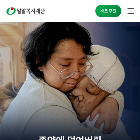
밀알복지재단
바로 후원