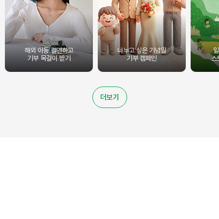
해외 아동 결연하고
나누고 싶은 기념일
일
기부 목걸이 받기
기부 캠페인
스
더보기