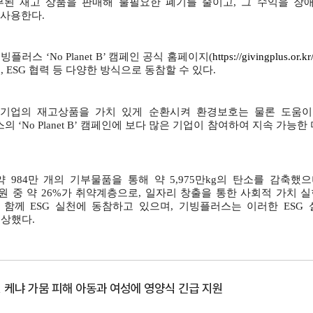
부된 재고 상품을 판매해 불필요한 폐기를 줄이고
,
그 수익을 장
 사용한다
.
기빙플러스
‘No Planet B’
캠페인 공식 홈페이지
(
https://givingplus.or.kr
원
, ESG
협력 등 다양한 방식으로 동참할 수 있다
.
“
기업의 재고상품을 가치 있게 순환시켜 환경보호는 물론 도움이
스의
‘No Planet B’
캠페인에 보다 많은 기업이 참여하여 지속 가능한
약
984
만 개의 기부물품을 통해 약
5,975
만
kg
의 탄소를 감축했으
원 중 약
26%
가 취약계층으로
,
일자리 창출을 통한 사회적 가치 
 함께
ESG
실천에 동참하고 있으며
,
기빙플러스는 이러한
ESG
수상했다
.
 케냐 가뭄 피해 아동과 여성에 영양식 긴급 지원