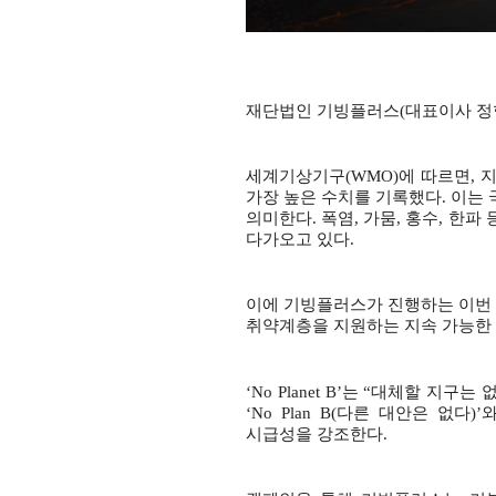
재단법인 기빙플러스
(
대표이사 정
세계기상기구
(WMO)
에 따르면
,
지
가장 높은 수치를 기록했다
.
이는 
의미한다
.
폭염
,
가뭄
,
홍수
,
한파 
다가오고 있다
.
이에 기빙플러스가 진행하는 이
취약계층을 지원하는 지속 가능한
‘No Planet B’
는
“
대체할 지구는 
‘No Plan B(
다른 대안은 없다
)’
시급성을 강조한다
.