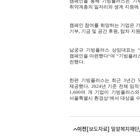
캠페인을 통해 기빙플러스는 기
취약계층의 일자리와 생계 지원에
캠페인 참여를 희망하는 기업은 
기부
,
기금 및 공간 후원
,
탑차 지
남궁규 기빙플러스 상임대표는
캠페인을 마련했다
“
며
“
기빙플러
전했다
.
한편 기빙플러스는 최근
3
년간 
제공했다
. 2024
년 기준 전체 임직
1,600
여 개 기업이 기빙플러스와
서울특별시 환경상
’
에서 대상을 
이전
[보도자료] 밀알복지재단,