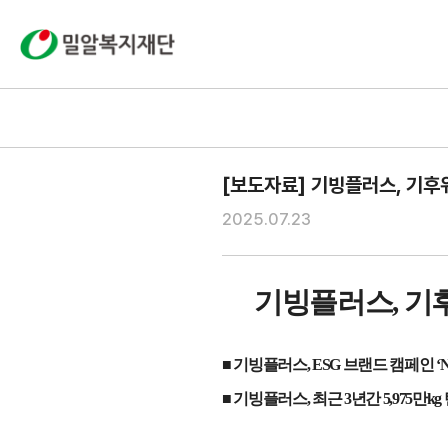
[보도자료] 기빙플러스, 기후위기
2025.07.23
기빙플러스
,
기
■ 기빙플러스
, ESG
브랜드 캠페인
‘N
■ 기빙플러스
,
최근
3
년간
5,975
만
kg