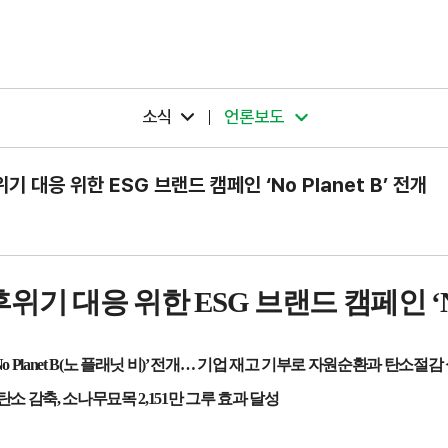
소식
언론보도
 대응 위한 ESG 브랜드 캠페인 ‘No Planet B’ 전개
후위기 대응 위한
ESG
브랜드 캠페인
‘
o Planet B(
노 플래닛 비
)’
전개
…
기업 재고 기부로 자원순환과 탄소절감
탄소 감축
,
소나무묘목
2,151
만 그루 효과 달성