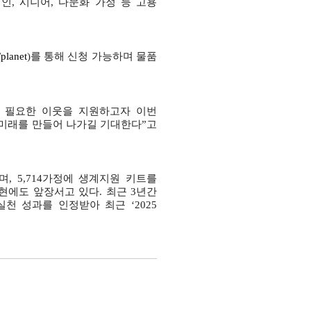
애인
,
시니어
,
다문화 가정 등 고용
/planet
)
를 통해 신청 가능하며 물품
 필요한 이웃을 지원하고자 이번
 미래를 만들어 나가길 기대한다
”
고
며
, 5,714
가정에 생계지원 키트를
실현에도 앞장서고 있다
.
최근
3
년간
실천 성과를 인정받아 최근
‘2025