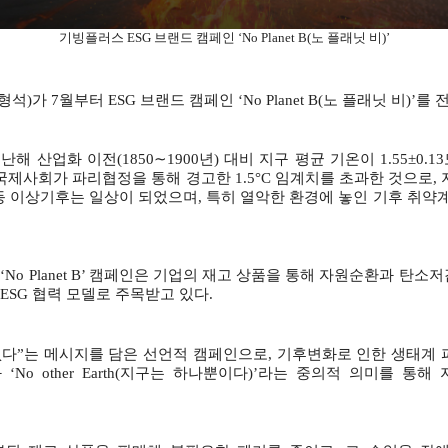
기빙플러스
ESG
브랜드 캠페인
‘No Planet B(
노 플래닛 비
)’
형석
)
가
7
월부터
ESG
브랜드 캠페인
‘No Planet B(
노 플래닛 비
)’
를 
난해 산업화 이전
(1850∼1900
년
)
대비 지구 평균 기온이
1.55±0.13
국제사회가 파리협정을 통해 경고한
1.5°C
임계치를 초과한 것으로
,
등 이상기후는 일상이 되었으며
,
특히 열악한 환경에 놓인 기후 취약
번
‘No Planet B’
캠페인은 기업의 재고 상품을 통해 자원순환과 탄소저
ESG
협력 모델로 주목받고 있다
.
없다
”
는 메시지를 담은 선언적 캠페인으로
,
기후변화로 인한 생태계 
와
‘No other Earth(
지구는 하나뿐이다
)’
라는 중의적 의미를 통해 