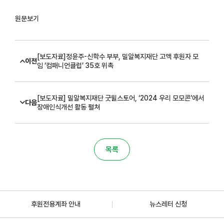
원문보기
[보도자료]정윤주-신학수 부부, 밀알복지재단 고액 후원자 모
이전
임 ‘컴패니언클럽’ 35호 위촉
[보도자료] 밀알복지재단 굿윌스토어, ‘2024 우리 모모콘’에서
다음
장애인식개선 활동 펼쳐
목록
후원전용계좌 안내
뉴스레터 신청