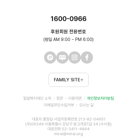
1600-0966
후원회원 전용번호
(평일 AM 9:00 ~ PM 6:00)
FAMILY SITE
밀알복지재단 소개
정관
이용약관
개인정보처리방침
이메일무단수집거부
오시는 길
대표자 홍정길 사업자등록번호 213-82-04651
(우)06349 서울특별시 강남구 밤고개로1길 34 (수서동)
대표전화 02-3411-4664
miral@miral.org