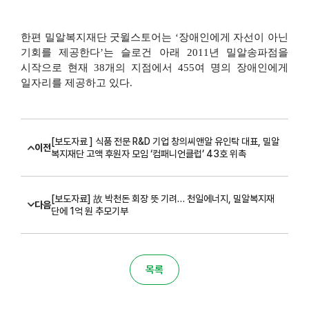
한편 밀알복지재단 굿윌스토어는
‘
장애인에게 자선이 아닌
기회를 제공한다
’
는 슬로건 아래
2011
년 밀알송파점을
시작으로 현재
38
개의 지점에서
455
여 명의 장애인에게
일자리를 제공하고 있다
.
[보도자료 ] 식품 전문 R&D 기업 창의씨앤알 유인탁 대표, 밀알
이전
복지재단 고액 후원자 모임 ‘컴패니언클럽’ 43호 위촉
[보도자료] 故 박천돈 회장 뜻 기려… 천일에너지, 밀알복지재
다음
단에 1억 원 추모기부
목록