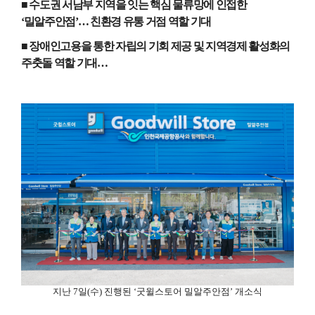
■ 수도권 서남부 지역을 잇는 핵심 물류망에 인접한
‘
밀알주안점
’…
친환경 유통 거점 역할 기대
■ 장애인고용을 통한 자립의 기회 제공 및 지역경제 활성화의
주춧돌 역할 기대
…
지난
7
일
(
수
)
진행된
‘
굿윌스토어 밀알주안점
’
개소식