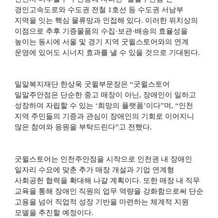
경인고속도로와 수도권 전철
1
호선 등 수도권 서남부
지역을 잇는 핵심 물류망과 인접해 있다
.
이러한 위치상의
이점으로 추후 기증물품의 수집
·
보관
·
배송의 효율성을
높이는 동시에 서울 및 경기 지역 굿윌스토어와의 연계
운영에 있어도 시너지 효과를 낼 수 있을 것으로 기대된다
.
밀알복지재단 한상욱 굿윌부문장은
“
굿윌스토어
밀알주안점은 단순한 중고 매장이 아닌
,
장애인이 일하고
성장하며 자립할 수 있는
‘
희망의 플랫폼
’
이다
”
며
, “
인천
지역 주민들의 기증과 관심이 장애인의 기회로 이어지니
많은 참여와 응원을 부탁드린다
”
고 전했다
.
굿윌스토어는 인천주안점을 시작으로 인천권 내 장애인
일자리 수요에 맞춘 추가 매장 개설과 기업 연계형
사회공헌 협력을 확대해 나갈 계획이다
.
또한 매장 내 직무
교육을 통해 장애인 직원의 업무 역량을 강화함으로써 단순
고용을 넘어 직업적 성장 기반을 마련하는 체계적 지원
모델을 추진할 예정이다
.