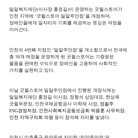
밀알복지재단
(
이사장 홍정길
)
이 운영하는 굿윌스토어가
인천 지역에
‘
굿윌스토어 밀알주안점
’
을 개점하며
,
장애인들에게 일자리의 기회를 제공하는 뜻깊은 여정을
이어간다
.
인천의
4
번째 지점인
‘
밀알주안점
’
을 개소함으로서 전국에
총
38
개 매장을 운영하게 된 굿윌스토어는 기증받은
물품을 판매한 수익으로 장애인을 고용하여 사회적인
가치를 실현하고 있다
.
이날 굿윌스토어 밀알주안점에서 진행된 개점식에는
밀알복지재단 홍정길 이사장
,
정형석 상임대표
,
한상욱
굿윌부문장
,
인천국제공항공사 이학재 사장
,
정필주
ESG
경영처장
,
인천사회복지공동모금회 박용훈 사무처장
,
인천 지역구의회 의원
등이 참석해 자리를 빛냈다
.
인천시 미추홀구 주안동에 자리한
‘
밀알주안점
’
은