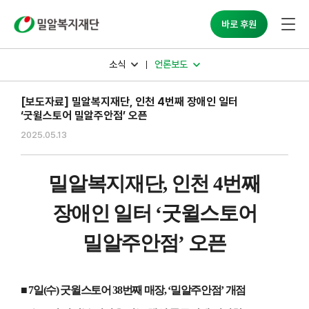
밀알복지재단
바로 후원
소식
언론보도
[보도자료] 밀알복지재단, 인천 4번째 장애인 일터
‘굿윌스토어 밀알주안점’ 오픈
2025.05.13
밀알복지재단
,
인천
4
번째
장애인 일터
‘
굿윌스토어
밀알주안점
’
오픈
■
7
일
(
수
)
굿윌스토어
38
번째 매장
, ‘
밀알주안점
’
개점