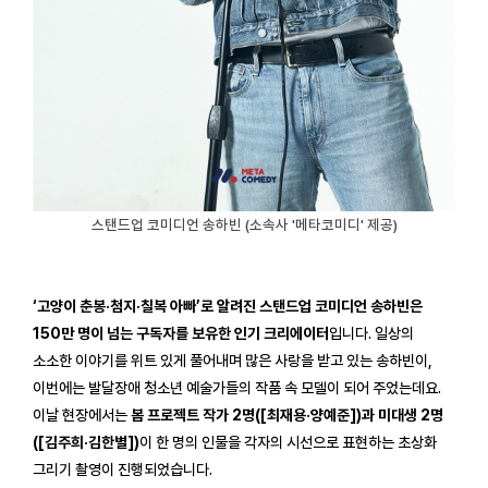
스탠드업 코미디언 송하빈 (
소속사 '메타코미디' 제공)
‘
고양이 춘봉·첨지·칠복 아빠’
로 알려진 스탠드업 코미디언 송하빈은
150만 명이 넘는 구독자를 보유한 인기 크리에이터
입니다. 일상의
소소한 이야기를 위트 있게 풀어내며 많은 사랑을 받고 있는 송하빈이,
이번에는 발달장애 청소년 예술가들의 작품 속 모델이 되어 주었는데요.
이날 현장에서는
봄 프로젝트 작가 2명([최재용·양예준])과 미대생 2명
([김주희·김한별])
이 한 명의 인물을 각자의 시선으로 표현하는 초상화
그리기 촬영이 진행되었습니다.