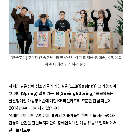
(왼쪽부터) 코미디언 송하빈, 봄 프로젝트 작가 최재용·양예준, 조형예술
학과 미대생 김주희·김한별
이처럼 발달장애 청소년들의 가능성을
‘보고(Seeing)’, 그 가능성이
‘피어나(Spring)’길 바라는 ‘봄(Seeing&Spring)’ 프로젝트
는
발달장애인 아동청소년에 대한 KB국민카드의 꾸준한 관심 덕분에
2014년부터 이어지고 있습니다.
유쾌한 코미디언 송하빈과 네 명의 예술가들이 함께 만들어낸 웃음과
감동의 순간을 밀알복지재단의 장애인식개선 예능 유튜브 알티비에서
만나보세요♥