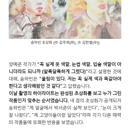
송하빈 초상화 (作 김주희(좌), 作 김한별(우))
양예준 작가가
“꼭 실제 옷 색깔, 눈썹 색깔, 입술 색깔이 아
니더라도 되니까 (알록달록하게 그렸다)”
라고 설명한 것에
대해, 송하빈은
“울림이 있다. 저는 꼭 실제 색과 똑같아야
한다고 생각해왔던 것 같다”
고 답했습니다.
이날 촬영의 하이라이트는 완성된 초상화를 보고 누가 그린
작품인지 맞추는 순서였습니다.
네 점의 초상화가 공개되자
송하빈은 "제 얼굴에서 박서준이 살짝 보인다", "눈이 크게
잘 나왔다", "제 고양이들이랑 닮았다"라며 각기 다른 매력
의 작품들에 유쾌한 반응을 보였습니다.