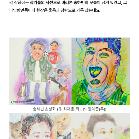
각 작품에는
작가들의 시선으로 바라본 송하빈
의 모습이 담겨 있었고, 그
다양함만큼이나 현장은 웃음과 감탄으로 가득 찼는데요.
송하빈 초상화 (作 최재용(좌), 作 양예준(우))