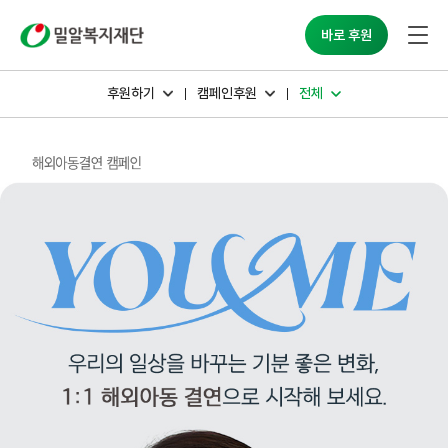
밀알복지재단
바로 후원
후원하기
캠페인후원
전체