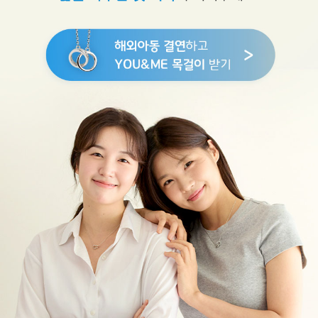
이
의
무
한
한
가
능
성
을
키
워
갑
니
다