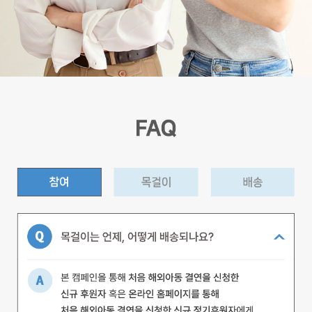
(
현
재
내
용
)