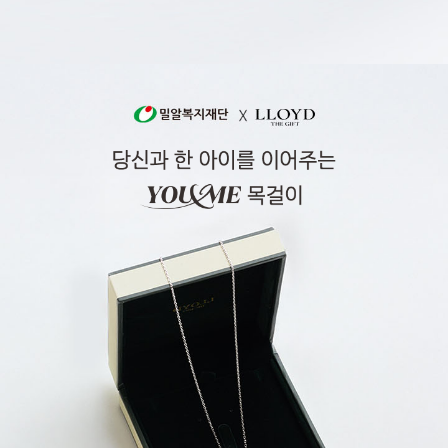
두
개
의
링
은
서
로
를
지
켜
주
는
무
한
한
힘
이
됩
니
다
.