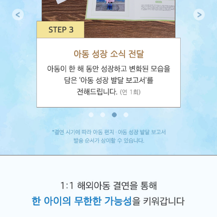
S
S
T
T
E
E
P
P
3
4
아
특
동
별
성
한
장
선
소
물
식
보
전
내
달
기