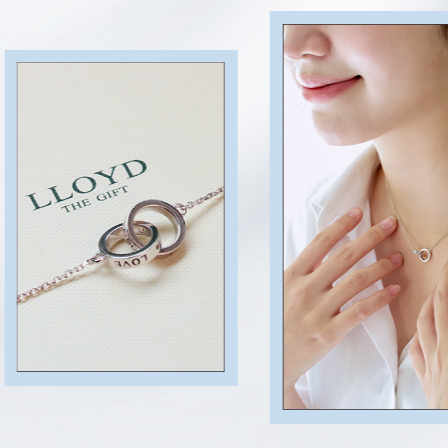
E
목
걸
이
는
후
원
자
와
아
동
이
연
결
되
는
순
간
을
담
았
습
니
다
.
이
어
진