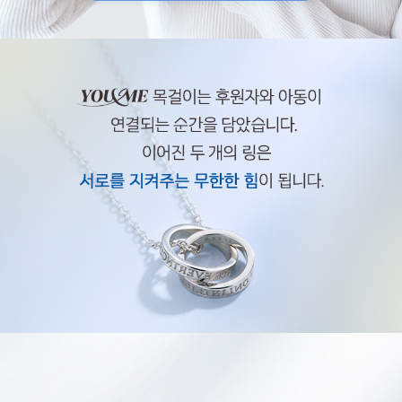
You & Me
Y
O
U
&
M