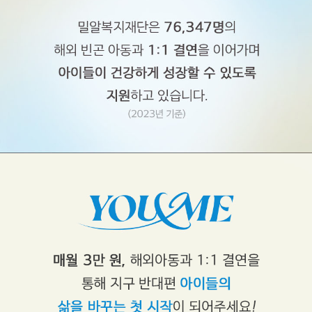
1
:
1
해
외
아
동
결
연
을
통
해
한
아