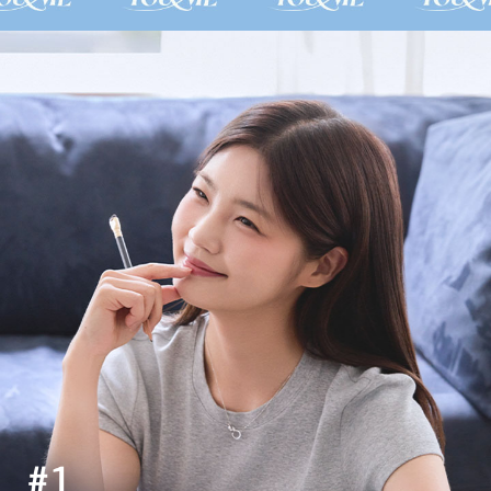
밀
알
복
지
재
단
X
L
L
O
Y
D
T
H
E
G
I
F
T