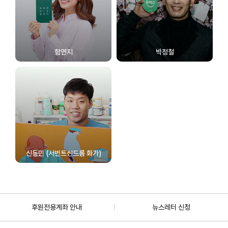
함연지
박정철
신동민 (서번트신드롬 화가)
후원전용계좌 안내
뉴스레터 신청