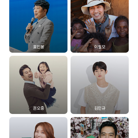
표인봉
이필모
권오중
김민규