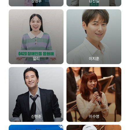
정영주
강신일
알리
이지훈
신현준
이수영