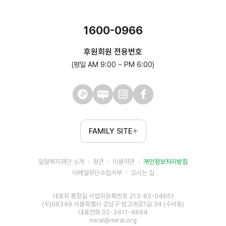
1600-0966
후원회원 전용번호
(평일 AM 9:00 ~ PM 6:00)
FAMILY SITE
밀알복지재단 소개
정관
이용약관
개인정보처리방침
이메일무단수집거부
오시는 길
대표자 홍정길 사업자등록번호 213-82-04651
(우)06349 서울특별시 강남구 밤고개로1길 34 (수서동)
대표전화 02-3411-4664
miral@miral.org