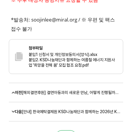
*발송처: soojinlee@miral.org / ※ 우편 및 팩스
접수 불가
첨부파일
붙임1 신청서 및 개인정보동의서(양식).xlsx
붙임2. KSD나눔재단과 함께하는 여름철 에너지 지원사
업 '희망을 전해 봄' 모집 협조 요청.pdf
이전
[해외결연후원] 결연아동과의 새로운 만남, 어떻게 진행될까요?
다음
[안내] 한국예탁결제원 KSD나눔재단과 함께하는 2026년 KSD꿈이룸장학사업 신규장학생 모집 결과